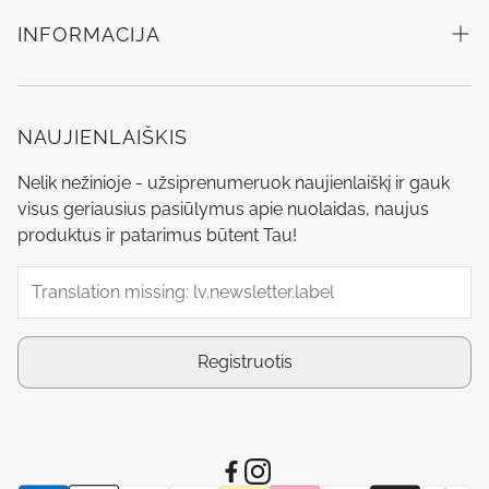
evo
INFORMACIJA
Nook
Pirkšanas noteikumi
Puring
Piegāde
NAUJIENLAIŠKIS
SALE
Preču atgriešana
Nelik nežinioje - užsiprenumeruok naujienlaiškį ir gauk
Dovanų kuponas
visus geriausius pasiūlymus apie nuolaidas, naujus
Pieprasīt atgriešanu
produktus ir patarimus būtent Tau!
Blogas
Privātuma politika
Lojalitātes programma
Meklēšana
Registruotis
Autorizētie partneri
Kontakti