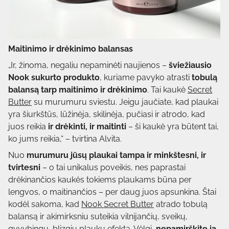
Maitinimo ir drėkinimo balansas
„Ir, žinoma, negaliu nepaminėti naujienos –
šviežiausio
Nook sukurto produkto
, kuriame pavyko atrasti
tobulą
balansą tarp maitinimo ir drėkinimo
. Tai kaukė
Secret
Butter
su murumuru sviestu. Jeigu jaučiate, kad plaukai
yra šiurkštūs, lūžinėja, skilinėja, pučiasi ir atrodo, kad
juos reikia
ir drėkinti, ir maitinti
– ši kaukė yra būtent tai,
ko jums reikia,“ – tvirtina Alvita.
Nuo
murumuru jūsų plaukai tampa ir minkštesni, ir
tvirtesni
– o tai unikalus poveikis, nes paprastai
drėkinančios kaukės tokiems plaukams būna per
lengvos, o maitinančios – per daug juos apsunkina. Štai
kodėl sakoma, kad
Nook Secret Butter
atrado tobulą
balansą ir akimirksniu suteikia vilnijančių, sveikų,
gyvybingų, blizgių plaukų efektą. Vėlgi,
nepamirškite ją