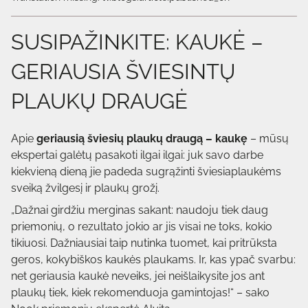
SUSIPAŽINKITE: KAUKĖ –
GERIAUSIA ŠVIESINTŲ
PLAUKŲ DRAUGĖ
Apie
geriausią šviesių plaukų draugą –
kaukę
– mūsų
ekspertai galėtų pasakoti ilgai ilgai: juk savo darbe
kiekvieną dieną jie padeda sugrąžinti šviesiaplaukėms
sveiką žvilgesį ir plaukų grožį.
„Dažnai girdžiu merginas sakant: naudoju tiek daug
priemonių, o rezultato jokio ar jis visai ne toks, kokio
tikiuosi. Dažniausiai taip nutinka tuomet, kai pritrūksta
geros, kokybiškos kaukės plaukams. Ir, kas ypač svarbu:
net geriausia kaukė neveiks, jei neišlaikysite jos ant
plaukų tiek, kiek rekomenduoja gamintojas!“ – sako