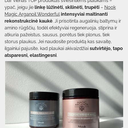
Dar vienas TOP produktas šviesintiems plaukams –
ypač, jeigu jie
linkę lūžinėti, skilinėti, trupėti
–
Nook
Magic Arganoil Wonderful
intensyviai maitinanti
rekonstrukcinė kaukė
. Ji prisotinta augalinių baltymų ir
amino rūgščių, todėl efektyviai regeneruoja, stiprina ir
atkuria pažeistus, sausus, porėtus tiek plonus, tiek
storus plaukus. Jei naudosite produktą kas savaitę,
ilgainiui pajusite, kad plaukai akivaizdžiai
sutvirtėjo, tapo
atsparesni, elastingesni
.