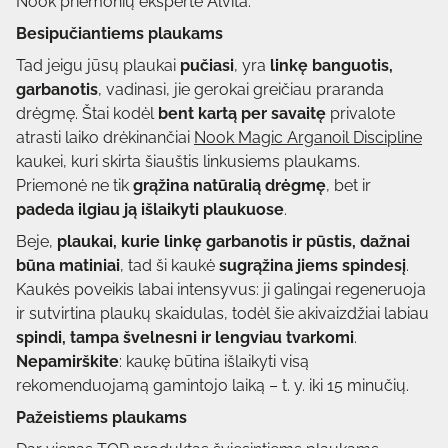
Nook priemonių ekspertė Alvita.
Besipuč
iantiems plaukams
Tad jeigu jūsų plaukai
pučiasi
, yra
linkę banguotis,
garbanotis
, vadinasi, jie gerokai greičiau praranda
drėgmę. Štai kodėl
bent kartą per savaitę
privalote
atrasti laiko drėkinančiai
Nook Magic Arganoil Discipline
kaukei, kuri skirta šiauštis linkusiems plaukams.
Priemonė ne tik
grąžina natūralią drėgmę
, bet ir
padeda ilgiau ją išlaikyti plaukuose
.
Beje,
plaukai, kurie linkę garbanotis ir pūstis, dažnai
būna matiniai
, tad ši kaukė
sugrąžina jiems spindesį
.
Kaukės poveikis labai intensyvus: ji galingai regeneruoja
ir sutvirtina plaukų skaidulas, todėl šie akivaizdžiai labiau
spindi, tampa švelnesni ir lengviau tvarkomi
.
Nepamirškite
: kaukę būtina išlaikyti visą
rekomenduojamą gamintojo laiką – t. y. iki 15 minučių.
Pažeistiems plaukams