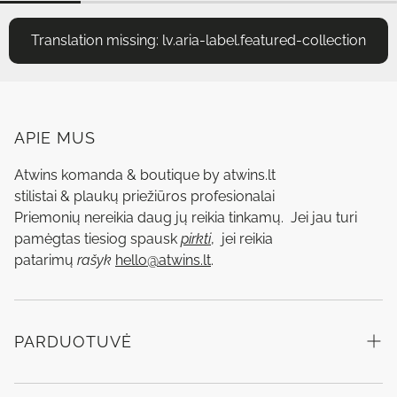
Translation missing: lv.aria-label.featured-collection
APIE MUS
Atwins komanda & boutique by atwins.lt
stilistai & plaukų priežiūros profesionalai
Priemonių nereikia daug jų reikia tinkamų. Jei jau turi
pamėgtas tiesiog spausk
pirkti
, jei reikia
patarimų
rašyk
hello@atwins.lt
.
PARDUOTUVĖ
Populiariausi